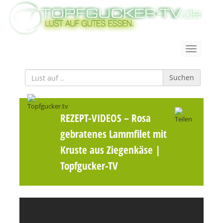
Suchen
REZEPT-VIDEOS
– Rosa
gebratenes Lammfilet mit
Kruste aus Ziegenkäse |
Topfgucker-TV