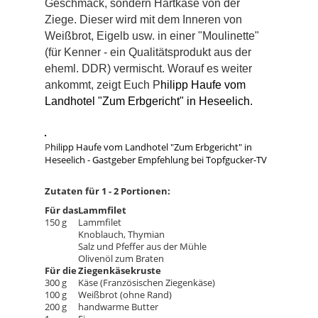
Geschmack, sondern Hartkäse von der
Ziege. Dieser wird mit dem Inneren von
Weißbrot, Eigelb usw. in einer "Moulinette"
(für Kenner - ein Qualitätsprodukt aus der
eheml. DDR) vermischt. Worauf es weiter
ankommt, zeigt Euch P
hilipp Haufe vom
Landhotel "Zum Erbgericht" in Heseelich.
P
hilipp Haufe vom Landhotel "Zum Erbgericht" in
Heseelich - Gastgeber Empfehlung bei Topfgucker-TV
Zutaten für 1 - 2 Portionen:
Für das
Lammfilet
150 g
Lammfilet
Knoblauch, Thymian
Salz und Pfeffer aus der Mühle
Olivenöl zum Braten
Für die
Ziegenkäsekruste
300 g
Käse (Französischen Ziegenkäse)
100 g
Weißbrot (ohne Rand)
200 g
handwarme Butter