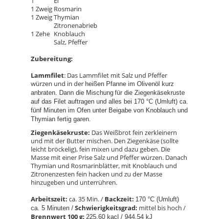
1
Ei
1 Zweig
Rosmarin
1 Zweig
Thymian
Zitronenabrieb
1 Zehe
Knoblauch
Salz, Pfeffer
Zubereitung:
Lammfilet
: Das Lammfilet mit Salz und Pfeffer
würzen und in der
heißen Pfanne im Olivenöl kurz
anbraten. Dann die Mischung
für die Ziegenkäsekruste
auf das Filet auftragen
und alles bei 170 °C (Umluft) ca.
fünf Minuten im Ofen unter Beigabe von Knoblauch und
Thymian fertig garen.
Ziegenkäsekruste:
Das Weißbrot fein zerkleinern
und mit der Butter mischen. Den Ziegenkäse (sollte
leicht bröckelig), fein mixen und dazu geben. Die
Masse mit einer Prise Salz und Pfeffer würzen. Danach
Thymian und Rosmarinblätter, mit Knoblauch und
Zitronenzesten fein hacken und zu der Masse
hinzugeben und unterrühren.
Arbeit
szeit:
ca. 35 Min. /
Backzeit:
170 °C (Umluft)
Schwierigkeitsgrad:
mittel bis hoch /
ca. 5 Minuten /
Brennwert 100 g:
225,60 kacl / 944.54 kJ