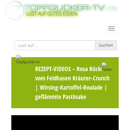
Suchen
REZEPT-VIDEOS
– Rosa Rücken
vom Feldhasen Kräuter-Crunch
| Wirsing-Kartoffel-Roulade |
geflämmte Pastinake