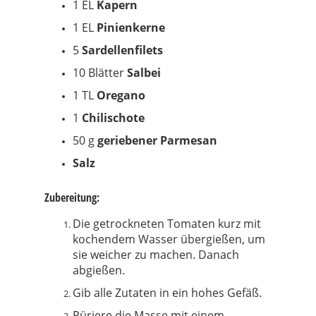
1 EL
Kapern
1 EL
Pinienkerne
5
Sardellenfilets
10 Blätter
Salbei
1 TL
Oregano
1
Chilischote
50 g
geriebener Parmesan
Salz
Zubereitung:
Die getrockneten Tomaten kurz mit
kochendem Wasser übergießen, um
sie weicher zu machen. Danach
abgießen.
Gib alle Zutaten in ein hohes Gefäß.
Püriere die Masse mit einem