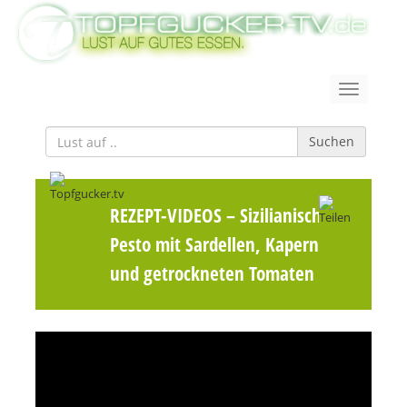
Suchen
REZEPT-VIDEOS
– Sizilianisches
Pesto mit Sardellen, Kapern
und getrockneten Tomaten