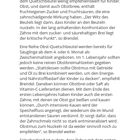
dem Quetschbeutel wenig empfehlenswert für Kinder.
Obst, und damit auch Obstbreie, enthält
fruchteigenen Zucker und Fruchtsäuren, die eine
zahnschädigende Wirkung haben. „Der Witz des
Beutels liegt darin, dass Kinder an den Beuteln
nuckeln. In der lang anhaltenden Konfrontation der
Zähne mit dem zucker- und säurehaltigen Brei liegt
der kritische Punkt“, so Brendel.
Eine Reihe Obst-Quetschbeutel werden bereits für
Säuglinge ab dem 4. oder 6. Monat als
Zwischenmahlzeit angeboten. Im 1. Lebensjahr sollten
jedoch keine reinen Obstbreimahlzeiten gegeben
werden. „Stattdessen sollte Obstmus mit Getreide
und Öl zu Brei kombiniert werden, um den Energie-
und Nährstoffbedarf der Kinder zu decken“, empfiehlt
Brendel. Daneben können Obstbrei oder Saft als
Vitamin-C-Lieferanten dienen. Mit dem Ende des
ersten Lebensjahres haben Kinder auch die ersten
Zähne, mit denen sie Obst gut beißen und kauen
können. „Durch intensives Kauen wird der
Speichelfluss angeregt, der wiederum die im Mund
entstandenen Säuren verdünnt. Er sorgt dafür, dass
der Zahnschmelz nicht so stark entmineralisiert wird.
Obstmus zum Nuckeln ist da weder sinnvoll noch zu
empfehlen“, so Brendel weiter.