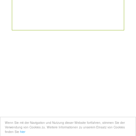
Kontakt
Mediadaten
Topfgucker werden
Wenn Sie mit der Navigation und Nutzung dieser Website fortfahren, stimmen Sie der
Über uns
Verwendung von Cookies zu. Weitere Informationen zu unserem Einsatz von Cookies
finden Sie
hier
Impressum