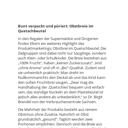
Bunt verpackt und püriert: Obstbreie im
Quetschbeutel
In den Regalen der Supermärkte und Drogerien
finden Eltern ein weiteres Highlight des
Produktmarketings: Obstbrei im Quetschbeutel. Die
Zielgruppen sind dabei nicht nur Säuglinge, sondern
auch Klein- oder Schulkinder. Die Breie bestehen aus
„100% Frucht“, haben „keinen Zuckerzusatz“, sind
„ohne Aroma“ und oft in „Bio“-Qualität. Zudem sind
sie unheimlich praktisch: Man dreht im
Nullkommanichts den Deckel ab und das Kind kann
den süßen Fruchtbrei saugen. „Zwar mag die
Handhabung der ,Quetschies‘ bequem und einfach
sein, das ständige Nuckeln an dem Plastebeutel ist
jedoch alles andere als unbedenklich,“ so Dr. Birgit
Brendel von der Verbraucherzentrale Sachsen.
Die Mehrheit der Produkte besteht aus reinem
Obstmus ohne Zusätze. Natürlich ist Obst
grundsätzlich „gesund“: Täglich werden zwei
Portionen empfohlen. Dennoch sind die Breie aus