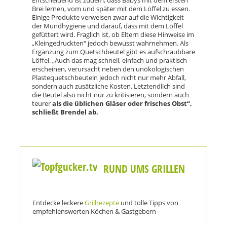
Entscheidend ist zudem, dass Babys mit dem ersten
Brei lernen, vom und später mit dem Löffel zu essen.
Einige Produkte verweisen zwar auf die Wichtigkeit
der Mundhygiene und darauf, dass mit dem Löffel
gefüttert wird. Fraglich ist, ob Eltern diese Hinweise im
„Kleingedruckten“ jedoch bewusst wahrnehmen. Als
Ergänzung zum Quetschbeutel gibt es aufschraubbare
Löffel. „Auch das mag schnell, einfach und praktisch
erscheinen, verursacht neben den unökologischen
Plastequetschbeuteln jedoch nicht nur mehr Abfall,
sondern auch zusätzliche Kosten. Letztendlich sind
die Beutel also nicht nur zu kritisieren, sondern auch
teurer
als die üblichen Gläser oder frisches Obst“,
schließt Brendel ab.
RUND UMS GRILLEN
Entdecke leckere
Grillrezepte
und tolle Tipps von
empfehlenswerten Köchen & Gastgebern