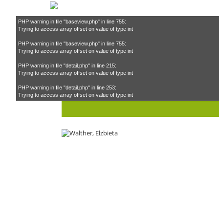
PHP warning in file "baseview.php" in line 755:
Trying to access array offset on value of type int
PHP warning in file "baseview.php" in line 755:
Trying to access array offset on value of type int
PHP warning in file "detail.php" in line 215:
Trying to access array offset on value of type int
PHP warning in file "detail.php" in line 253:
Teilnehmende Köche
– Walth
Trying to access array offset on value of type int