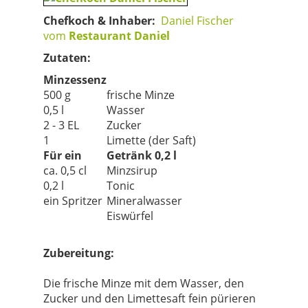
Chefkoch & Inhaber:
Daniel Fischer
vom
Restaurant Daniel
Zutaten:
Minzessenz
500 g
frische Minze
0,5 l
Wasser
2 - 3 EL
Zucker
1
Limette (der Saft)
Für ein
Getränk 0,2 l
ca. 0,5 cl
Minzsirup
0,2 l
Tonic
ein Spritzer
Mineralwasser
Eiswürfel
Zubereitung:
Die frische Minze mit dem Wasser, den
Zucker und den Limettesaft fein pürieren