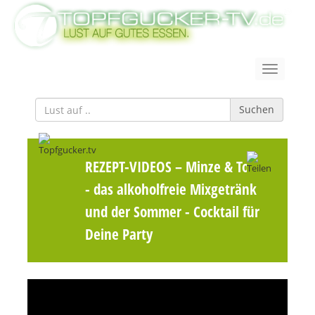
Suchen
REZEPT-VIDEOS
– Minze & Tonic
- das alkoholfreie Mixgetränk
und der Sommer - Cocktail für
Deine Party