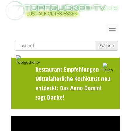
Suchen
Restaurant Empfehlungen
–
Mittelalterliche Kochkunst neu
entdeckt: Das Anno Domini
sagt Danke!