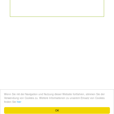
Kontakt
Mediadaten
Topfgucker werden
Wenn Sie mit der Navigation und Nutzung dieser Website fortfahren, stimmen Sie der
Über uns
Verwendung von Cookies zu. Weitere Informationen zu unserem Einsatz von Cookies
finden Sie
hier
Impressum
OK
Datenschutz