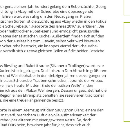
or genau einem Jahrhundert gelang dem Rebenzüchter Georg
üchtung in Alzey mit der Scheurebe eine überzeugende
er Jahren wurde es ruhig um den Neuzugang im Pfälzer
ischen Sorten ist die Züchtung aus Alzey wieder in den Fokus
ie Scheurebe zur „Rebsorte des Jahres 2016“ zu erklären. Die
 oder halbtrockene Spätlesen (und ermöglicht genussvolle
 etwa der asiatischen Küche). Außerdem finden sich auf den
n der Auslese bis zum Eiswein, selbst Sekt wird bisweilen
it Scheurebe bestockt, ein knappes Viertel der Scheurebe-
 verteilt sich zu etwa gleichen Teilen auf die beiden Bereiche
s Riesling und Buketttraube (Silvaner x Trollinger) wurde vor
 Sortenliste eingetragen. Doch bis zum Durchbruch in größerem
nzer und Weinliebhaber in den siebziger Jahren des vergangenen
eine aus Scheurebe-Trauben schmecken, boomte der Anbau.
 ein wie heute. Mit dem Ende der „süßen Welle“ in den
ierlich aus den Pfälzer Weinbergen. Dessen ungeachtet hat die
Region einen Ehrenplatz behalten, sie reservieren traditionell
e, die eine treue Fangemeinde besitzt.
orte in einem Atemzug mit dem Sauvignon Blanc, einem der
mit verführerischem Duft die volle Aufmerksamkeit der
urebe-Spezialitäten mit einer gewissen Restsüße, doch
 Bad Dürkheim, beweisen Jahr für Jahr, dass sich auch