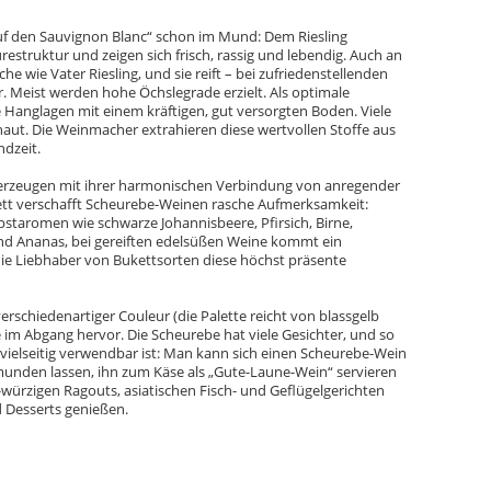
f den Sauvignon Blanc“ schon im Mund: Dem Riesling
restruktur und zeigen sich frisch, rassig und lebendig. Auch an
e wie Vater Riesling, und sie reift – bei zufriedenstellenden
er. Meist werden hohe Öchslegrade erzielt. Als optimale
 Hanglagen mit einem kräftigen, gut versorgten Boden. Viele
haut. Die Weinmacher extrahieren diese wertvollen Stoffe aus
dzeit.
erzeugen mit ihrer harmonischen Verbindung von anregender
kett verschafft Scheurebe-Weinen rasche Aufmerksamkeit:
bstaromen wie schwarze Johannisbeere, Pfirsich, Birne,
und Ananas, bei gereiften edelsüßen Weine kommt ein
ie Liebhaber von Bukettsorten diese höchst präsente
erschiedenartiger Couleur (die Palette reicht von blassgelb
 im Abgang hervor. Die Scheurebe hat viele Gesichter, und so
t vielseitig verwendbar ist: Man kann sich einen Scheurebe-Wein
unden lassen, ihn zum Käse als „Gute-Laune-Wein“ servieren
-würzigen Ragouts, asiatischen Fisch- und Geflügelgerichten
nd Desserts genießen.