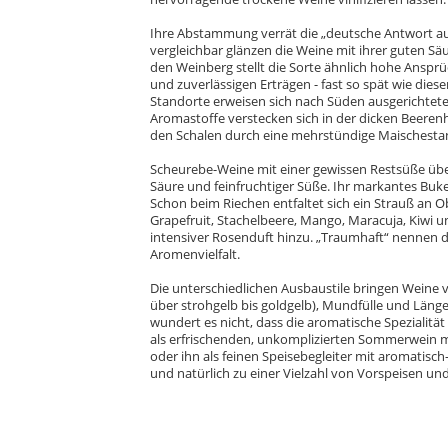
Ihre Abstammung verrät die „deutsche Antwort au
vergleichbar glänzen die Weine mit ihrer guten Säu
den Weinberg stellt die Sorte ähnlich hohe Ansprüch
und zuverlässigen Erträgen - fast so spät wie dies
Standorte erweisen sich nach Süden ausgerichtete
Aromastoffe verstecken sich in der dicken Beeren
den Schalen durch eine mehrstündige Maischestan
Scheurebe-Weine mit einer gewissen Restsüße üb
Säure und feinfruchtiger Süße. Ihr markantes Bu
Schon beim Riechen entfaltet sich ein Strauß an O
Grapefruit, Stachelbeere, Mango, Maracuja, Kiwi 
intensiver Rosenduft hinzu. „Traumhaft“ nennen d
Aromenvielfalt.
Die unterschiedlichen Ausbaustile bringen Weine v
über strohgelb bis goldgelb), Mundfülle und Länge
wundert es nicht, dass die aromatische Spezialitä
als erfrischenden, unkomplizierten Sommerwein m
oder ihn als feinen Speisebegleiter mit aromatisch
und natürlich zu einer Vielzahl von Vorspeisen u