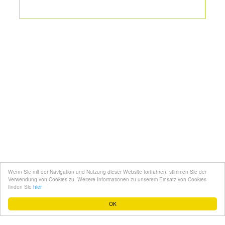
Kontakt
Mediadaten
Topfgucker werden
Wenn Sie mit der Navigation und Nutzung dieser Website fortfahren, stimmen Sie der
Über uns
Verwendung von Cookies zu. Weitere Informationen zu unserem Einsatz von Cookies
finden Sie
hier
Impressum
OK
Datenschutz