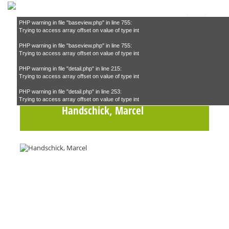
PHP warning in file "baseview.php" in line 755:
Trying to access array offset on value of type int
PHP warning in file "baseview.php" in line 755:
Suchen
Trying to access array offset on value of type int
PHP warning in file "detail.php" in line 215:
Trying to access array offset on value of type int
Teilnehmende Köche
–
PHP warning in file "detail.php" in line 253:
Trying to access array offset on value of type int
Handschick, Marcel