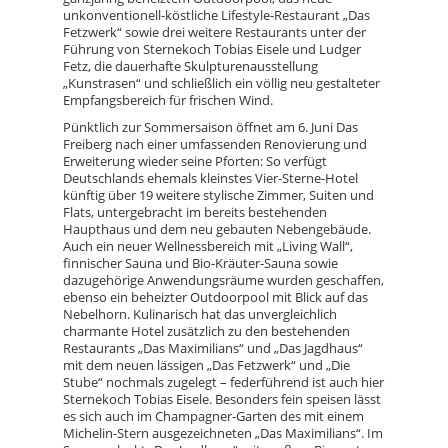
unkonventionell-köstliche Lifestyle-Restaurant „Das
Fetzwerk“ sowie drei weitere Restaurants unter der
Führung von Sternekoch Tobias Eisele und Ludger
Fetz, die dauerhafte Skulpturenausstellung
„Kunstrasen“ und schließlich ein völlig neu gestalteter
Empfangsbereich für frischen Wind.
Pünktlich zur Sommersaison öffnet am 6. Juni Das
Freiberg nach einer umfassenden Renovierung und
Erweiterung wieder seine Pforten: So verfügt
Deutschlands ehemals kleinstes Vier-Sterne-Hotel
künftig über 19 weitere stylische Zimmer, Suiten und
Flats, untergebracht im bereits bestehenden
Haupthaus und dem neu gebauten Nebengebäude.
Auch ein neuer Wellnessbereich mit „Living Wall“,
finnischer Sauna und Bio-Kräuter-Sauna sowie
dazugehörige Anwendungsräume wurden geschaffen,
ebenso ein beheizter Outdoorpool mit Blick auf das
Nebelhorn. Kulinarisch hat das unvergleichlich
charmante Hotel zusätzlich zu den bestehenden
Restaurants „Das Maximilians“ und „Das Jagdhaus“
mit dem neuen lässigen „Das Fetzwerk“ und „Die
Stube“ nochmals zugelegt – federführend ist auch hier
Sternekoch Tobias Eisele. Besonders fein speisen lässt
es sich auch im Champagner-Garten des mit einem
Michelin-Stern ausgezeichneten „Das Maximilians“. Im