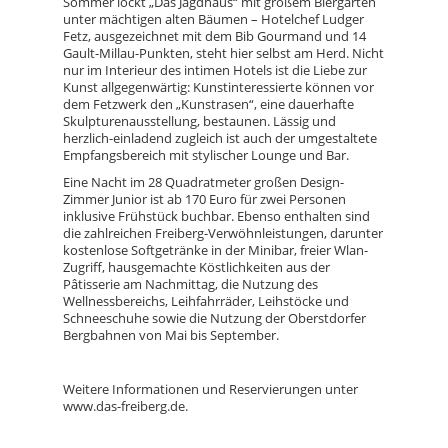
Sommer lockt „Das Jagdhaus“ mit großem Biergarten
unter mächtigen alten Bäumen – Hotelchef Ludger
Fetz, ausgezeichnet mit dem Bib Gourmand und 14
Gault-Millau-Punkten, steht hier selbst am Herd. Nicht
nur im Interieur des intimen Hotels ist die Liebe zur
Kunst allgegenwärtig: Kunstinteressierte können vor
dem Fetzwerk den „Kunstrasen“, eine dauerhafte
Skulpturenausstellung, bestaunen. Lässig und
herzlich-einladend zugleich ist auch der umgestaltete
Empfangsbereich mit stylischer Lounge und Bar.
Eine Nacht im 28 Quadratmeter großen Design-
Zimmer Junior ist ab 170 Euro für zwei Personen
inklusive Frühstück buchbar. Ebenso enthalten sind
die zahlreichen Freiberg-Verwöhnleistungen, darunter
kostenlose Softgetränke in der Minibar, freier Wlan-
Zugriff, hausgemachte Köstlichkeiten aus der
Pâtisserie am Nachmittag, die Nutzung des
Wellnessbereichs, Leihfahrräder, Leihstöcke und
Schneeschuhe sowie die Nutzung der Oberstdorfer
Bergbahnen von Mai bis September.
Weitere Informationen und Reservierungen unter
www.das-freiberg.de.