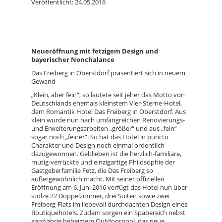
Veröffentlicht: 24.05.2016
Neueröffnung mit fetzigem Design und
bayerischer Nonchalance
Das Freiberg in Oberstdorf präsentiert sich in neuem
Gewand
„Klein, aber fein“, so lautete seit jeher das Motto von
Deutschlands ehemals kleinstem Vier-Sterne-Hotel,
dem Romantik Hotel Das Freiberg in Oberstdorf. Aus
klein wurde nun nach umfangreichen Renovierungs-
und Erweiterungsarbeiten „größer“ und aus „fein“
sogar noch „feiner“: So hat das Hotel in puncto
Charakter und Design noch einmal ordentlich
dazugewonnen. Geblieben ist die herzlich-familiäre,
mutig-verrückte und einzigartige Philosophie der
Gastgeberfamilie Fetz, die Das Freiberg so
außergewöhnlich macht. Mit seiner offiziellen
Eröffnung am 6. Juni 2016 verfügt das Hotel nun über
stolze 22 Doppelzimmer, drei Suiten sowie zwei
Freiberg-Flats im liebevoll durchdachten Design eines
Boutiquehotels. Zudem sorgen ein Spabereich nebst
ganzjährig beheiztem Outdoorpool, das neue