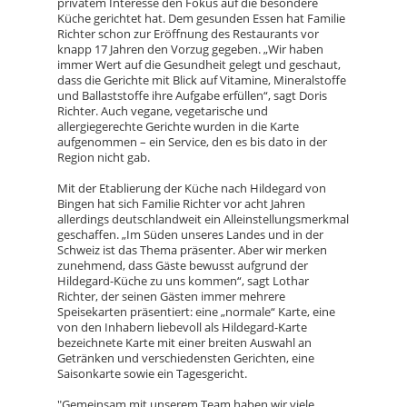
privatem Interesse den Fokus auf die besondere
Küche gerichtet hat. Dem gesunden Essen hat Familie
Richter schon zur Eröffnung des Restaurants vor
knapp 17 Jahren den Vorzug gegeben. „Wir haben
immer Wert auf die Gesundheit gelegt und geschaut,
dass die Gerichte mit Blick auf Vitamine, Mineralstoffe
und Ballaststoffe ihre Aufgabe erfüllen“, sagt Doris
Richter. Auch vegane, vegetarische und
allergiegerechte Gerichte wurden in die Karte
aufgenommen – ein Service, den es bis dato in der
Region nicht gab.
Mit der Etablierung der Küche nach Hildegard von
Bingen hat sich Familie Richter vor acht Jahren
allerdings deutschlandweit ein Alleinstellungsmerkmal
geschaffen. „Im Süden unseres Landes und in der
Schweiz ist das Thema präsenter. Aber wir merken
zunehmend, dass Gäste bewusst aufgrund der
Hildegard-Küche zu uns kommen“, sagt Lothar
Richter, der seinen Gästen immer mehrere
Speisekarten präsentiert: eine „normale“ Karte, eine
von den Inhabern liebevoll als Hildegard-Karte
bezeichnete Karte mit einer breiten Auswahl an
Getränken und verschiedensten Gerichten, eine
Saisonkarte sowie ein Tagesgericht.
"Gemeinsam mit unserem Team haben wir viele