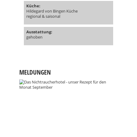
Küche:
Hildegard von Bingen Küche
regional & saisonal
Ausstattung:
gehoben
MELDUNGEN