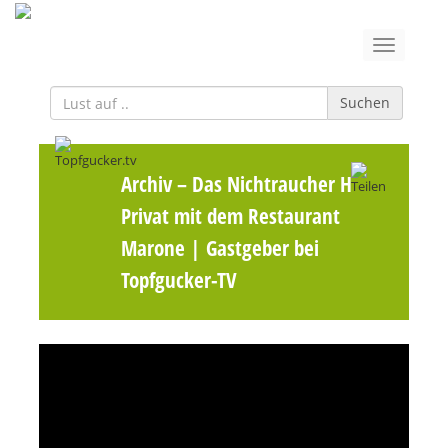
Suchen
Archiv
– Das Nichtraucher Hotel
Privat mit dem Restaurant
Marone | Gastgeber bei
Topfgucker-TV