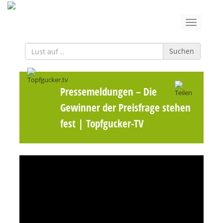
Suchen
Pressemeldungen
– Die
Gewinner der Preisfrage stehen
fest | Topfgucker-TV