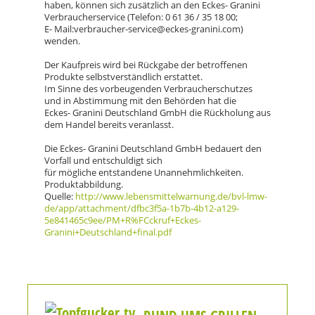
haben, können sich zusätzlich an den Eckes- Granini
Verbraucherservice (Telefon: 0 61 36 / 35 18 00;
E- Mail:verbraucher-service@eckes-granini.com)
wenden.
Der Kaufpreis wird bei Rückgabe der betroffenen
Produkte selbstverständlich erstattet.
Im Sinne des vorbeugenden Verbraucherschutzes
und in Abstimmung mit den Behörden hat die
Eckes- Granini Deutschland GmbH die Rückholung aus
dem Handel bereits veranlasst.
Die Eckes- Granini Deutschland GmbH bedauert den
Vorfall und entschuldigt sich
für mögliche entstandene Unannehmlichkeiten.
Produktabbildung.
Quelle:
http://www.lebensmittelwarnung.de/bvl-lmw-
de/app/attachment/dfbc3f5a-1b7b-4b12-a129-
5e841465c9ee/PM+R%FCckruf+Eckes-
Granini+Deutschland+final.pdf