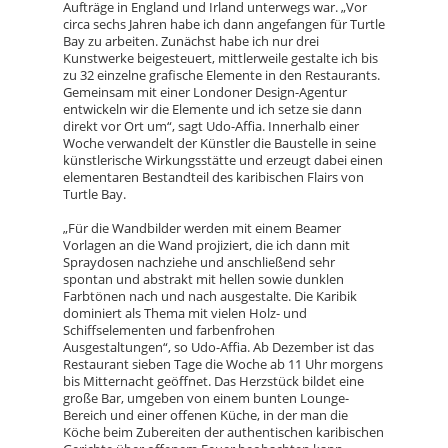
Aufträge in England und Irland unterwegs war. „Vor
circa sechs Jahren habe ich dann angefangen für Turtle
Bay zu arbeiten. Zunächst habe ich nur drei
Kunstwerke beigesteuert, mittlerweile gestalte ich bis
zu 32 einzelne grafische Elemente in den Restaurants.
Gemeinsam mit einer Londoner Design-Agentur
entwickeln wir die Elemente und ich setze sie dann
direkt vor Ort um“, sagt Udo-Affia. Innerhalb einer
Woche verwandelt der Künstler die Baustelle in seine
künstlerische Wirkungsstätte und erzeugt dabei einen
elementaren Bestandteil des karibischen Flairs von
Turtle Bay.
„Für die Wandbilder werden mit einem Beamer
Vorlagen an die Wand projiziert, die ich dann mit
Spraydosen nachziehe und anschließend sehr
spontan und abstrakt mit hellen sowie dunklen
Farbtönen nach und nach ausgestalte. Die Karibik
dominiert als Thema mit vielen Holz- und
Schiffselementen und farbenfrohen
Ausgestaltungen“, so Udo-Affia. Ab Dezember ist das
Restaurant sieben Tage die Woche ab 11 Uhr morgens
bis Mitternacht geöffnet. Das Herzstück bildet eine
große Bar, umgeben von einem bunten Lounge-
Bereich und einer offenen Küche, in der man die
Köche beim Zubereiten der authentischen karibischen