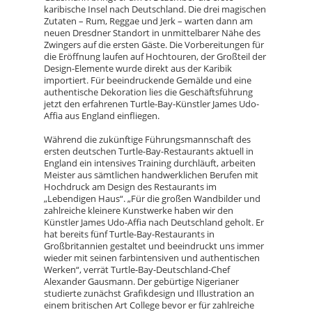
karibische Insel nach Deutschland. Die drei magischen
Zutaten – Rum, Reggae und Jerk – warten dann am
neuen Dresdner Standort in unmittelbarer Nähe des
Zwingers auf die ersten Gäste. Die Vorbereitungen für
die Eröffnung laufen auf Hochtouren, der Großteil der
Design-Elemente wurde direkt aus der Karibik
importiert. Für beeindruckende Gemälde und eine
authentische Dekoration lies die Geschäftsführung
jetzt den erfahrenen Turtle-Bay-Künstler James Udo-
Affia aus England einfliegen.
Während die zukünftige Führungsmannschaft des
ersten deutschen Turtle-Bay-Restaurants aktuell in
England ein intensives Training durchläuft, arbeiten
Meister aus sämtlichen handwerklichen Berufen mit
Hochdruck am Design des Restaurants im
„Lebendigen Haus“. „Für die großen Wandbilder und
zahlreiche kleinere Kunstwerke haben wir den
Künstler James Udo-Affia nach Deutschland geholt. Er
hat bereits fünf Turtle-Bay-Restaurants in
Großbritannien gestaltet und beeindruckt uns immer
wieder mit seinen farbintensiven und authentischen
Werken“, verrät Turtle-Bay-Deutschland-Chef
Alexander Gausmann. Der gebürtige Nigerianer
studierte zunächst Grafikdesign und Illustration an
einem britischen Art College bevor er für zahlreiche