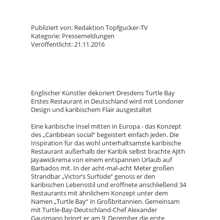
Publiziert von: Redaktion Topfgucker-TV
Kategorie: Pressemeldungen
Veröffentlicht: 21.11.2016
Englischer Künstler dekoriert Dresdens Turtle Bay
Erstes Restaurant in Deutschland wird mit Londoner
Design und karibischem Flair ausgestaltet
Eine karibische Insel mitten in Europa - das Konzept
des „Caribbean social“ begeistert einfach jeden. Die
Inspiration für das wohl unterhaltsamste karibische
Restaurant außerhalb der Karibik selbst brachte Ajith
Jayawickrema von einem entspannen Urlaub auf
Barbados mit. In der acht-mal-acht Meter großen
Strandbar „Victor’s Surfside“ genoss er den
karibischen Lebensstil und eröffnete anschließend 34
Restaurants mit ähnlichem Konzept unter dem
Namen „Turtle Bay“ in Großbritannien. Gemeinsam
mit Turtle-Bay-Deutschland-Chef Alexander
Gausmann bringt er am 9. Dezember die erste