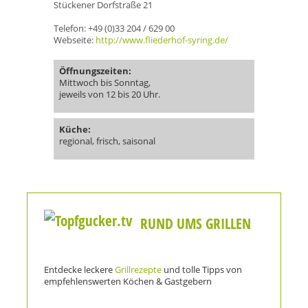
Stückener Dorfstraße 21
Telefon: +49 (0)33 204 / 629 00
Webseite:
http://www.fliederhof-syring.de/
Öffnungszeiten:
Mittwoch bis Sonntag,
jeweils von 12 bis 20 Uhr.
Küche:
regional, frisch, saisonal
RUND UMS GRILLEN
Entdecke leckere
Grillrezepte
und tolle Tipps von
empfehlenswerten Köchen & Gastgebern