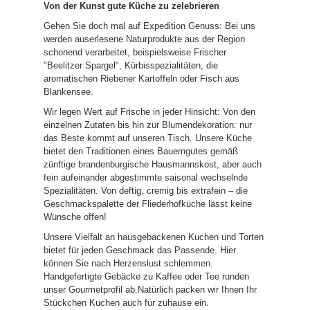
Von der Kunst gute Küche zu zelebrieren
Gehen Sie doch mal auf Expedition Genuss: Bei uns
werden auserlesene Naturprodukte aus der Region
schonend verarbeitet, beispielsweise Frischer
"Beelitzer Spargel", Kürbisspezialitäten, die
aromatischen Riebener Kartoffeln oder Fisch aus
Blankensee.
Wir legen Wert auf Frische in jeder Hinsicht: Von den
einzelnen Zutaten bis hin zur Blumendekoration: nur
das Beste kommt auf unseren Tisch. Unsere Küche
bietet den Traditionen eines Bauerngutes gemäß
zünftige brandenburgische Hausmannskost, aber auch
fein aufeinander abgestimmte saisonal wechselnde
Spezialitäten. Von deftig, cremig bis extrafein – die
Geschmackspalette der Fliederhofküche lässt keine
Wünsche offen!
Unsere Vielfalt an hausgebackenen Kuchen und Torten
bietet für jeden Geschmack das Passende. Hier
können Sie nach Herzenslust schlemmen.
Handgefertigte Gebäcke zu Kaffee oder Tee runden
unser Gourmetprofil ab.Natürlich packen wir Ihnen Ihr
Stückchen Kuchen auch für zuhause ein.