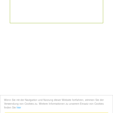
Kontakt
Mediadaten
Topfgucker werden
Wenn Sie mit der Navigation und Nutzung dieser Website fortfahren, stimmen Sie der
Über uns
Verwendung von Cookies zu. Weitere Informationen zu unserem Einsatz von Cookies
finden Sie
hier
Impressum