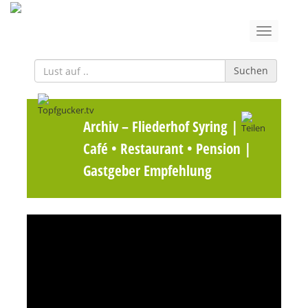
Suchen
Archiv
– Fliederhof Syring |
Café • Restaurant • Pension |
Gastgeber Empfehlung