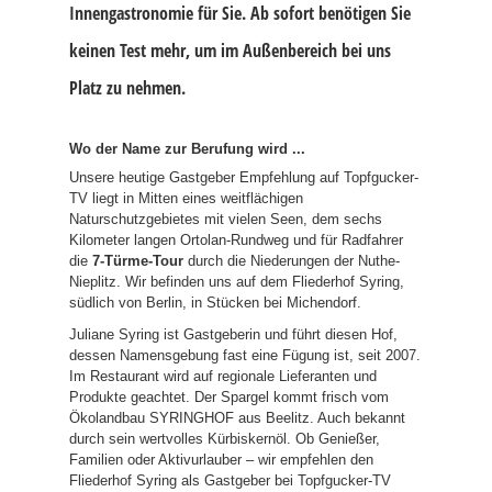
Innengastronomie für Sie.
Ab sofort benötigen Sie
keinen Test mehr, um im Außenbereich bei uns
Platz zu nehmen.
Wo der Name zur Berufung wird ...
Unsere heutige Gastgeber Empfehlung auf Topfgucker-
TV liegt in Mitten eines weitflächigen
Naturschutzgebietes mit vielen Seen, dem sechs
Kilometer langen Ortolan-Rundweg und für Radfahrer
die
7-Türme-Tour
durch die Niederungen der Nuthe-
Nieplitz. Wir befinden uns auf dem Fliederhof Syring,
südlich von Berlin, in Stücken bei Michendorf.
Juliane Syring ist Gastgeberin und führt diesen Hof,
dessen Namensgebung fast eine Fügung ist, seit 2007.
Im Restaurant wird auf regionale Lieferanten und
Produkte geachtet. Der Spargel kommt frisch vom
Ökolandbau SYRINGHOF aus Beelitz. Auch bekannt
durch sein wertvolles Kürbiskernöl. Ob Genießer,
Familien oder Aktivurlauber – wir empfehlen den
Fliederhof Syring als Gastgeber bei Topfgucker-TV