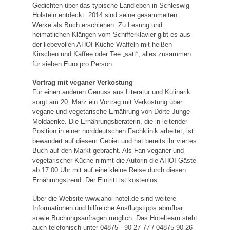
Gedichten über das typische Landleben in Schleswig-
Holstein entdeckt. 2014 sind seine gesammelten
Werke als Buch erschienen. Zu Lesung und
heimatlichen Klängen vom Schifferklavier gibt es aus
der liebevollen AHOI Küche Waffeln mit heißen
Kirschen und Kaffee oder Tee „satt“, alles zusammen
für sieben Euro pro Person.
Vortrag mit veganer Verkostung
Für einen anderen Genuss aus Literatur und Kulinarik
sorgt am 20. März ein Vortrag mit Verkostung über
vegane und vegetarische Ernährung von Dörte Junge-
Moldaenke. Die Ernährungsberaterin, die in leitender
Position in einer norddeutschen Fachklinik arbeitet, ist
bewandert auf diesem Gebiet und hat bereits ihr viertes
Buch auf den Markt gebracht. Als Fan veganer und
vegetarischer Küche nimmt die Autorin die AHOI Gäste
ab 17.00 Uhr mit auf eine kleine Reise durch diesen
Ernährungstrend. Der Eintritt ist kostenlos.
Über die Website www.ahoi-hotel.de sind weitere
Informationen und hilfreiche Ausflugstipps abrufbar
sowie Buchungsanfragen möglich. Das Hotelteam steht
auch telefonisch unter 04875 - 90 27 77 / 04875 90 26