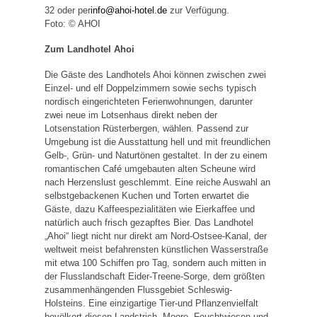
32 oder per
info@ahoi-hotel.de
zur Verfügung.
Foto: © AHOI
Zum Landhotel Ahoi
Die Gäste des Landhotels Ahoi können zwischen zwei
Einzel- und elf Doppelzimmern sowie sechs typisch
nordisch eingerichteten Ferienwohnungen, darunter
zwei neue im Lotsenhaus direkt neben der
Lotsenstation Rüsterbergen, wählen. Passend zur
Umgebung ist die Ausstattung hell und mit freundlichen
Gelb-, Grün- und Naturtönen gestaltet. In der zu einem
romantischen Café umgebauten alten Scheune wird
nach Herzenslust geschlemmt. Eine reiche Auswahl an
selbstgebackenen Kuchen und Torten erwartet die
Gäste, dazu Kaffeespezialitäten wie Eierkaffee und
natürlich auch frisch gezapftes Bier. Das Landhotel
„Ahoi“ liegt nicht nur direkt am Nord-Ostsee-Kanal, der
weltweit meist befahrensten künstlichen Wasserstraße
mit etwa 100 Schiffen pro Tag, sondern auch mitten in
der Flusslandschaft Eider-Treene-Sorge, dem größten
zusammenhängenden Flussgebiet Schleswig-
Holsteins. Eine einzigartige Tier-und Pflanzenvielfalt
bevölkert diesen Landstrich. Moore, Feuchtwiesen und