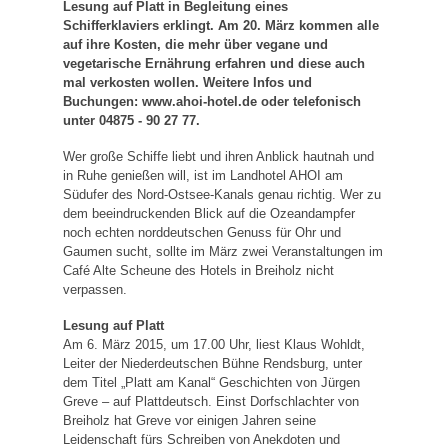
Lesung auf Platt in Begleitung eines
Schifferklaviers erklingt. Am 20. März kommen alle
auf ihre Kosten, die mehr über vegane und
vegetarische Ernährung erfahren und diese auch
mal verkosten wollen. Weitere Infos und
Buchungen: www.ahoi-hotel.de oder telefonisch
unter 04875 - 90 27 77.
Wer große Schiffe liebt und ihren Anblick hautnah und
in Ruhe genießen will, ist im Landhotel AHOI am
Südufer des Nord-Ostsee-Kanals genau richtig. Wer zu
dem beeindruckenden Blick auf die Ozeandampfer
noch echten norddeutschen Genuss für Ohr und
Gaumen sucht, sollte im März zwei Veranstaltungen im
Café Alte Scheune des Hotels in Breiholz nicht
verpassen.
Lesung auf Platt
Am 6. März 2015, um 17.00 Uhr, liest Klaus Wohldt,
Leiter der Niederdeutschen Bühne Rendsburg, unter
dem Titel „Platt am Kanal“ Geschichten von Jürgen
Greve – auf Plattdeutsch. Einst Dorfschlachter von
Breiholz hat Greve vor einigen Jahren seine
Leidenschaft fürs Schreiben von Anekdoten und