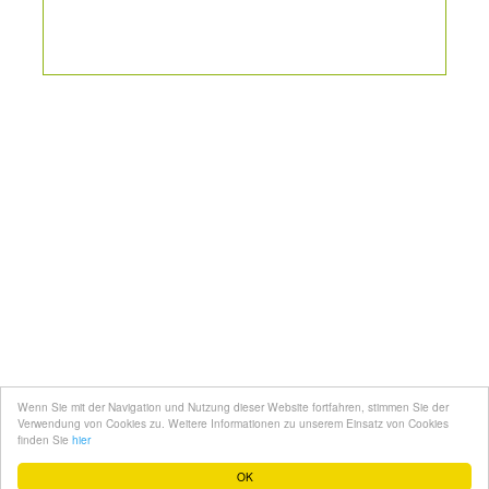
Kontakt
Mediadaten
Topfgucker werden
Wenn Sie mit der Navigation und Nutzung dieser Website fortfahren, stimmen Sie der
Über uns
Verwendung von Cookies zu. Weitere Informationen zu unserem Einsatz von Cookies
finden Sie
hier
Impressum
OK
Datenschutz