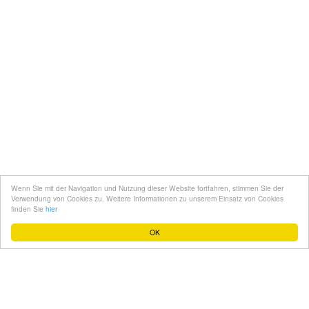
Kontakt
Mediadaten
Topfgucker werden
Wenn Sie mit der Navigation und Nutzung dieser Website fortfahren, stimmen Sie der
Über uns
Verwendung von Cookies zu. Weitere Informationen zu unserem Einsatz von Cookies
finden Sie
hier
Impressum
OK
Datenschutz