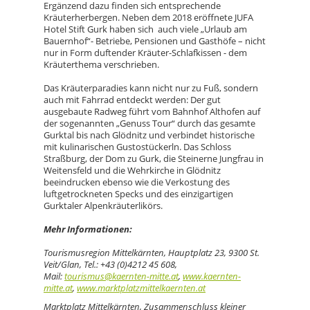
Ergänzend dazu finden sich entsprechende
Kräuterherbergen. Neben dem 2018 eröffnete JUFA
Hotel Stift Gurk haben sich auch viele „Urlaub am
Bauernhof“- Betriebe, Pensionen und Gasthöfe – nicht
nur in Form duftender Kräuter-Schlafkissen - dem
Kräuterthema verschrieben.
Das Kräuterparadies kann nicht nur zu Fuß, sondern
auch mit Fahrrad entdeckt werden: Der gut
ausgebaute Radweg führt vom Bahnhof Althofen auf
der sogenannten „Genuss Tour“ durch das gesamte
Gurktal bis nach Glödnitz und verbindet historische
mit kulinarischen Gustostückerln. Das Schloss
Straßburg, der Dom zu Gurk, die Steinerne Jungfrau in
Weitensfeld und die Wehrkirche in Glödnitz
beeindrucken ebenso wie die Verkostung des
luftgetrockneten Specks und des einzigartigen
Gurktaler Alpenkräuterlikörs.
Mehr Informationen:
Tourismusregion Mittelkärnten, Hauptplatz 23, 9300 St.
Veit/Glan, Tel.: +43 (0)4212 45 608,
Mail:
tourismus@kaernten-mitte.at
,
www.kaernten-
mitte.at
,
www.marktplatzmittelkaernten.at
Marktplatz Mittelkärnten, Zusammenschluss kleiner