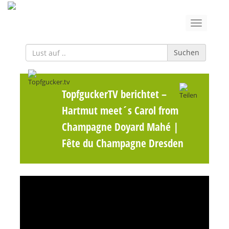
Suchen
TopfguckerTV berichtet
–
Hartmut meet´s Carol from
Champagne Doyard Mahé |
Fête du Champagne Dresden