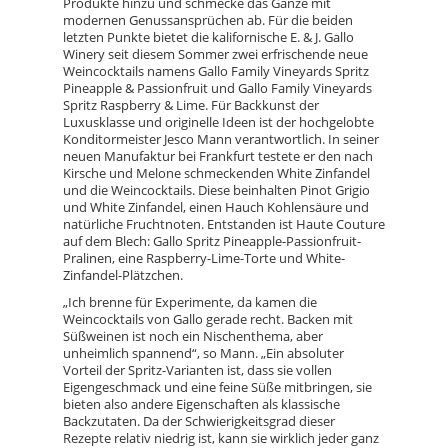
Produkte hinzu und schmecke das Ganze mit
modernen Genussansprüchen ab. Für die beiden
letzten Punkte bietet die kalifornische E. & J. Gallo
Winery seit diesem Sommer zwei erfrischende neue
Weincocktails namens Gallo Family Vineyards Spritz
Pineapple & Passionfruit und Gallo Family Vineyards
Spritz Raspberry & Lime. Für Backkunst der
Luxusklasse und originelle Ideen ist der hochgelobte
Konditormeister Jesco Mann verantwortlich. In seiner
neuen Manufaktur bei Frankfurt testete er den nach
Kirsche und Melone schmeckenden White Zinfandel
und die Weincocktails. Diese beinhalten Pinot Grigio
und White Zinfandel, einen Hauch Kohlensäure und
natürliche Fruchtnoten. Entstanden ist Haute Couture
auf dem Blech: Gallo Spritz Pineapple-Passionfruit-
Pralinen, eine Raspberry-Lime-Torte und White-
Zinfandel-Plätzchen.
„Ich brenne für Experimente, da kamen die
Weincocktails von Gallo gerade recht. Backen mit
Süßweinen ist noch ein Nischenthema, aber
unheimlich spannend“, so Mann. „Ein absoluter
Vorteil der Spritz-Varianten ist, dass sie vollen
Eigengeschmack und eine feine Süße mitbringen, sie
bieten also andere Eigenschaften als klassische
Backzutaten. Da der Schwierigkeitsgrad dieser
Rezepte relativ niedrig ist, kann sie wirklich jeder ganz