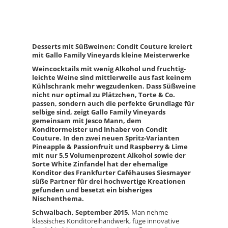
Desserts mit Süßweinen: Condit Couture kreiert
mit Gallo Family Vineyards kleine Meisterwerke
Weincocktails mit wenig Alkohol und fruchtig-
leichte Weine sind mittlerweile aus fast keinem
Kühlschrank mehr wegzudenken. Dass Süßweine
nicht nur optimal zu Plätzchen, Torte & Co.
passen, sondern auch die perfekte Grundlage für
selbige sind, zeigt Gallo Family Vineyards
gemeinsam mit Jesco Mann, dem
Konditormeister und Inhaber von Condit
Couture. In den zwei neuen Spritz-Varianten
Pineapple & Passionfruit und Raspberry & Lime
mit nur 5,5 Volumenprozent Alkohol sowie der
Sorte White Zinfandel hat der ehemalige
Konditor des Frankfurter Caféhauses Siesmayer
süße Partner für drei hochwertige Kreationen
gefunden und besetzt ein bisheriges
Nischenthema.
Schwalbach, September 2015.
Man nehme
klassisches Konditoreihandwerk, füge innovative