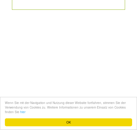
Kontakt
Mediadaten
Topfgucker werden
Wenn Sie mit der Navigation und Nutzung dieser Website fortfahren, stimmen Sie der
Über uns
Verwendung von Cookies zu. Weitere Informationen zu unserem Einsatz von Cookies
finden Sie
hier
Impressum
OK
Datenschutz