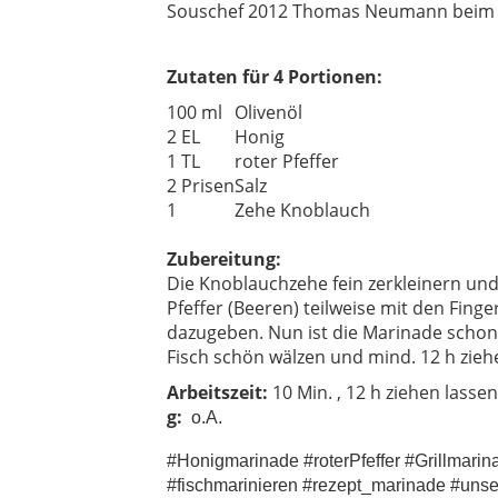
Souschef 2012 Thomas Neumann beim
Zutaten für 4 Portionen:
100 ml
Olivenöl
2 EL
Honig
1 TL
roter Pfeffer
2 Prisen
Salz
1
Zehe Knoblauch
Zubereitung:
Die Knoblauchzehe fein zerkleinern und
Pfeffer (Beeren) teilweise mit den Fing
dazugeben. Nun ist die Marinade schon
Fisch schön wälzen und mind. 12 h zieh
Arbeitszeit:
10 Min. , 12 h ziehen lassen
g:
o.A.
#Honigmarinade #roterPfeffer #Grillmarina
#fischmarinieren #rezept_marinade #uns