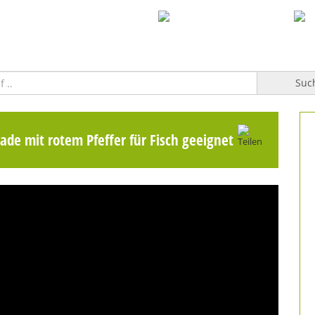
WILLKOMMEN
TOPFGUCKER-TV PRO
KOCHBUCH
Suc
de mit rotem Pfeffer für Fisch geeignet