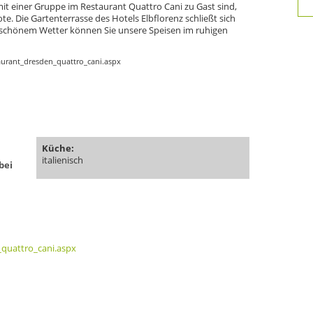
 mit einer Gruppe im Restaurant Quattro Cani zu Gast sind,
 Die Gartenterrasse des Hotels Elbflorenz schließt sich
ei schönem Wetter können Sie unsere Speisen im ruhigen
taurant_dresden_quattro_cani.aspx
Küche:
italienisch
bei
_quattro_cani.aspx