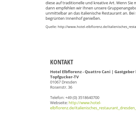
diese auf traditionelle und kreative Art. Wenn Sie
dann empfehlen wir Ihnen unsere Gruppenangebote.
unmittelbar an das italienische Restaurant an. B
begrünten Innenhof genießen.
Quelle: http://www.hotel-elbflorenz.de/italienisches_res
KONTAKT
Hotel Elbflorenz - Quattro Cani | Gastgeber 
Topfgucker-TV
01067 Dresden
Rosenstr. 36
Telefon: +49 (0) 3518640700
Webseite:
http://www.hotel-
elbflorenz.de/italienisches_restaurant_dresden