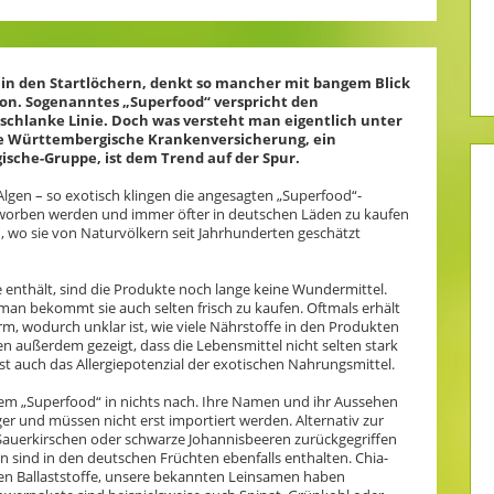
g in den Startlöchern, denkt so mancher mit bangem Blick
on. Sogenanntes „Superfood“ verspricht den
schlanke Linie. Doch was versteht man eigentlich unter
 Die Württembergische Krankenversicherung, ein
che-Gruppe, ist dem Trend auf der Spur.
Algen – so exotisch klingen die angesagten „Superfood“-
beworben werden und immer öfter in deutschen Läden zu kaufen
, wo sie von Naturvölkern seit Jahrhunderten geschätzt
enthält, sind die Produkte noch lange keine Wundermittel.
man bekommt sie auch selten frisch zu kaufen. Oftmals erhält
rm, wodurch unklar ist, wie viele Nährstoffe in den Produkten
 außerdem gezeigt, dass die Lebensmittel nicht selten stark
ist auch das Allergiepotenzial der exotischen Nahrungsmittel.
dem „Superfood“ in nichts nach. Ihre Namen und ihr Aussehen
ger und müssen nicht erst importiert werden. Alternativ zur
 Sauerkirschen oder schwarze Johannisbeeren zurückgegriffen
 sind in den deutschen Früchten ebenfalls enthalten. Chia-
en Ballaststoffe, unsere bekannten Leinsamen haben