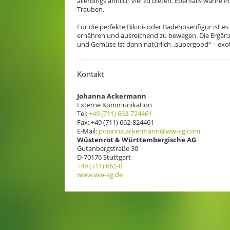
allerdings ähnlich viel zu bieten. Ebenfalls wahre
Trauben.
Für die perfekte Bikini- oder Badehosenfigur ist 
ernähren und ausreichend zu bewegen. Die Ergän
und Gemüse ist dann natürlich „supergood“ – exoti
Kontakt
Johanna Ackermann
Externe Kommunikation
Tel:
+49 (711) 662-724461
Fax: +49 (711) 662-824461
E-Mail:
johanna.ackermann@ww-ag.com
Wüstenrot & Württembergische AG
Gutenbergstraße 30
D-70176 Stuttgart
+49 (711) 662-0
www.ww-ag.de