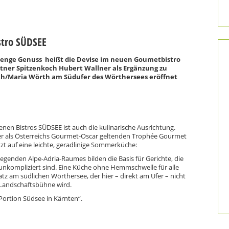
stro SÜDSEE
Menge Genuss heißt die Devise im neuen Goumetbistro
ntner Spitzenkoch Hubert Wallner als Ergänzung zu
ch/Maria Wörth am Südufer des Wörthersees eröffnet
enen Bistros SÜDSEE ist auch die kulinarische Ausrichtung.
der als Österreichs Gourmet-Oscar geltenden Trophée Gourmet
tzt auf eine leichte, geradlinige Sommerküche:
egenden Alpe-Adria-Raumes bilden die Basis für Gerichte, die
d unkompliziert sind. Eine Küche ohne Hemmschwelle für alle
tz am südlichen Wörthersee, der hier – direkt am Ufer – nicht
Landschaftsbühne wird.
Portion Südsee in Kärnten“.