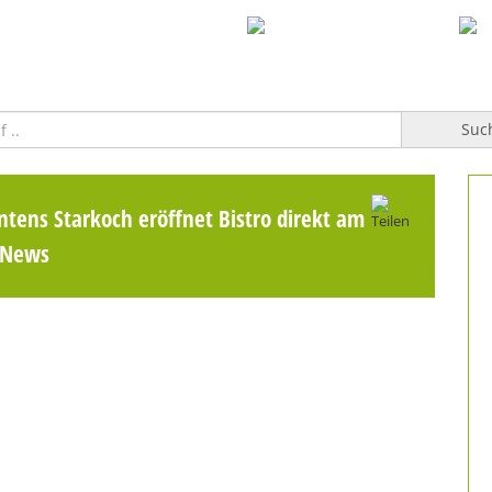
WILLKOMMEN
TOPFGUCKER-TV PRO
KOCHBUCH
Suc
ntens Starkoch eröffnet Bistro direkt am
 News