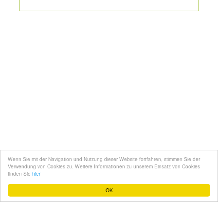
Kontakt
Mediadaten
Topfgucker werden
Wenn Sie mit der Navigation und Nutzung dieser Website fortfahren, stimmen Sie der
Über uns
Verwendung von Cookies zu. Weitere Informationen zu unserem Einsatz von Cookies
finden Sie
hier
Impressum
OK
Datenschutz