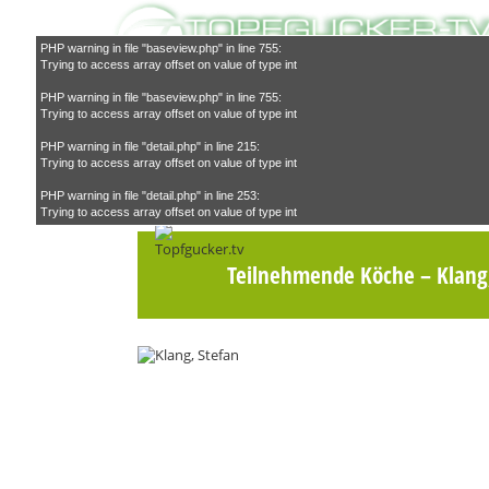
PHP warning in file "baseview.php" in line 755:
Trying to access array offset on value of type int
PHP warning in file "baseview.php" in line 755:
Trying to access array offset on value of type int
PHP warning in file "detail.php" in line 215:
Trying to access array offset on value of type int
PHP warning in file "detail.php" in line 253:
Trying to access array offset on value of type int
Teilnehmende Köche
– Klang