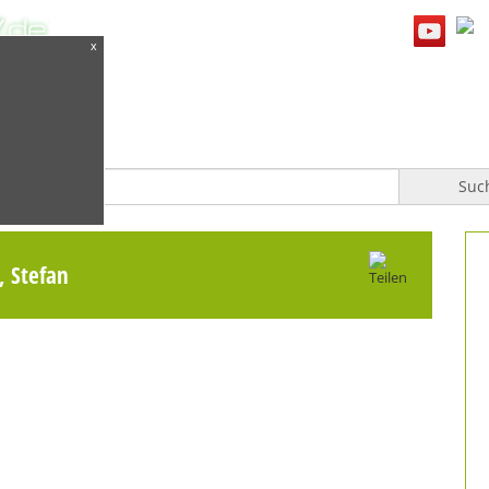
x
WILLKOMMEN
TOPFGUCKER-TV PRO
KOCHBUCH
Suc
, Stefan