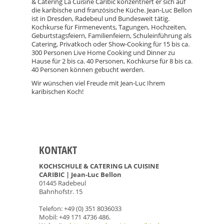
& Catering La Cuisine Caribic konzentriert er sich auf
die karibische und französische Küche. Jean-Luc Bellon
ist in Dresden, Radebeul und Bundesweit tätig.
Kochkurse für Firmenevents, Tagungen, Hochzeiten,
Geburtstagsfeiern, Familienfeiern, Schuleinführung als
Catering, Privatkoch oder Show-Cooking für 15 bis ca.
300 Personen Live Home Cooking und Dinner zu
Hause für 2 bis ca. 40 Personen, Kochkurse für 8 bis ca.
40 Personen können gebucht werden.
Wir wünschen viel Freude mit Jean-Luc Ihrem
karibischen Koch!
KONTAKT
KOCHSCHULE & CATERING LA CUISINE
CARIBIC | Jean-Luc Bellon
01445 Radebeul
Bahnhofstr. 15
Telefon: +49 (0) 351 8036033
Mobil: +49 171 4736 486.