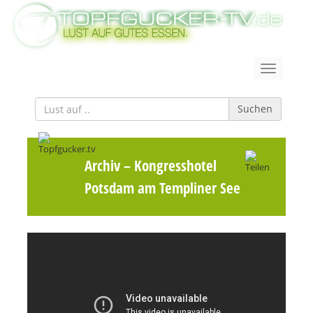
Suchen
Archiv
– Kongresshotel
Potsdam am Templiner See