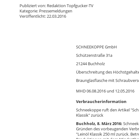
Publiziert von: Redaktion Topfgucker-TV
Kategorie: Pressemeldungen
Veröffentlicht: 22.03.2016
SCHNEEKOPPE GmbH
Hersteller
Schützenstraße 31a
(Inverkehrbringer):
21244 Buchholz
Überschreitung des Höchstgehalte
Grund der Warnung:
Verpackungseinheit:
Braunglasflasche mit Schraubvers
Haltbarkeit
(Mindesthaltbarkeitsdatum
MHD 06.08.2016 und 12.05.2016
oder Verbrauchsdatum):
Verbraucherinformation
Schneekoppe ruft den Artikel "Sc
Klassik" zurück
Buchholz, 8. März 2016:
Schneek
Gründen des vorbeugenden Verbra
"Leinöl Klassik 250 ml zurück. Betr