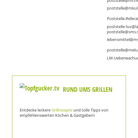
Niedersachsen:
poststelle@ml.n
Nordrhein-
poststelle@mkul
Westfalen:
Rheinland-
Poststelle.Refer
Pfalz:
Saarland:
poststelle-luv@l
Sachsen:
poststelle@sms.
Sachsen-
lebensmittel@ms
Anhalt:
Schleswig-
poststelle@melu
Holstein:
Thüringen:
LM-Ueberwachun
RUND UMS GRILLEN
Entdecke leckere
Grillrezepte
und tolle Tipps von
empfehlenswerten Köchen & Gastgebern