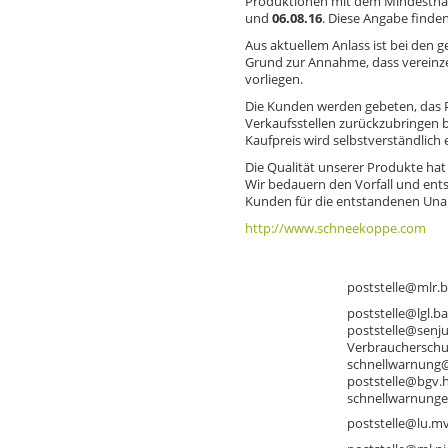
Produktionen mit dem Mindestha
und
06.08.16
. Diese Angabe finde
Weitere Informationen:
Aus aktuellem Anlass ist bei den
Grund zur Annahme, dass vereinz
vorliegen.
Die Kunden werden gebeten, das P
Verkaufsstellen zurückzubringen b
Kaufpreis wird selbstverständlich e
Die Qualität unserer Produkte hat 
Wir bedauern den Vorfall und ents
Kunden für die entstandenen Una
Homepage des Herstellers:
http://www.schneekoppe.com
Kontakt zu den
zuständigen Behörden:
Baden-
poststelle@mlr.b
Württemberg:
Bayern:
poststelle@lgl.b
Berlin:
poststelle@senju
Brandenburg:
Verbrauchersch
Bremen:
schnellwarnung
Hamburg:
poststelle@bgv.
Hessen:
schnellwarnung
Mecklenburg-
poststelle@lu.mv
Vorpommern: