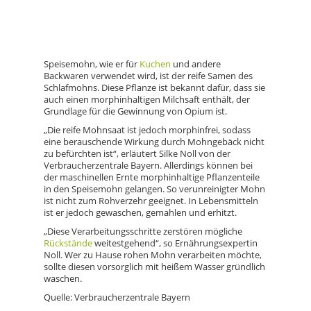
Speisemohn, wie er für
Kuchen
und andere
Backwaren verwendet wird, ist der reife Samen des
Schlafmohns. Diese Pflanze ist bekannt dafür, dass sie
auch einen morphinhaltigen Milchsaft enthält, der
Grundlage für die Gewinnung von Opium ist.
„Die reife Mohnsaat ist jedoch morphinfrei, sodass
eine berauschende Wirkung durch Mohngebäck nicht
zu befürchten ist“, erläutert Silke Noll von der
Verbraucherzentrale Bayern. Allerdings können bei
der maschinellen Ernte morphinhaltige Pflanzenteile
in den Speisemohn gelangen. So verunreinigter Mohn
ist nicht zum Rohverzehr geeignet. In Lebensmitteln
ist er jedoch gewaschen, gemahlen und erhitzt.
„Diese Verarbeitungsschritte zerstören mögliche
Rückstände
weitestgehend“, so Ernährungsexpertin
Noll. Wer zu Hause rohen Mohn verarbeiten möchte,
sollte diesen vorsorglich mit heißem Wasser gründlich
waschen.
Quelle: Verbraucherzentrale Bayern