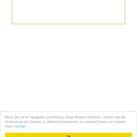
Kontakt
Mediadaten
Topfgucker werden
Wenn Sie mit der Navigation und Nutzung dieser Website fortfahren, stimmen Sie der
Über uns
Verwendung von Cookies zu. Weitere Informationen zu unserem Einsatz von Cookies
finden Sie
hier
Impressum
OK