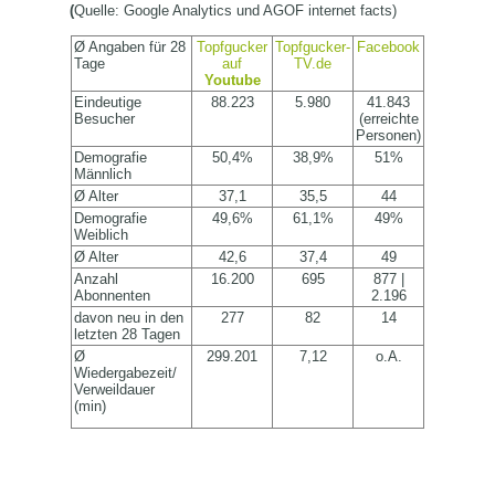
(
Quelle: Google Analytics und AGOF internet facts)
Ø Angaben für 28
Topfgucker
Topfgucker-
Facebook
Tage
auf
TV.de
Youtube
Eindeutige
88.223
5.980
41.843
Besucher
(erreichte
Personen)
Demografie
50,4%
38,9%
51%
Männlich
Ø Alter
37,1
35,5
44
Demografie
49,6%
61,1%
49%
Weiblich
Ø Alter
42,6
37,4
49
Anzahl
16.200
695
877 |
Abonnenten
2.196
davon neu in den
277
82
14
letzten 28 Tagen
Ø
299.201
7,12
o.A.
Wiedergabezeit/
Verweildauer
(min)