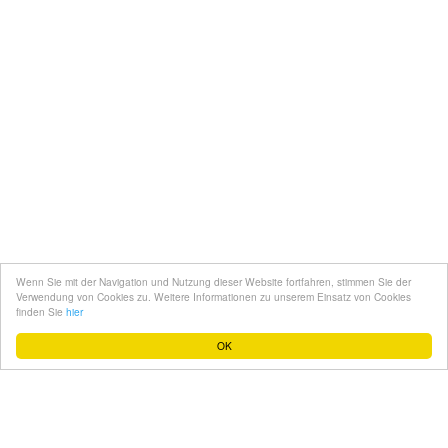
Kontakt
Mediadaten
Topfgucker werden
Wenn Sie mit der Navigation und Nutzung dieser Website fortfahren, stimmen Sie der
Über uns
Verwendung von Cookies zu. Weitere Informationen zu unserem Einsatz von Cookies
finden Sie
hier
Impressum
OK
Datenschutz