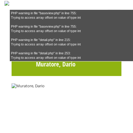
PHP warning in file "baseview.php" in line 755:
Trying to access array offset on value of type int
PHP warning in file "baseview.php" in line 755:
Suchen
Trying to access array offset on value of type int
PHP warning in file "detail.php" in line 215:
Trying to access array offset on value of type int
Teilnehmende Köche
–
PHP warning in file "detail.php" in line 253:
Trying to access array offset on value of type int
Muratore, Dario