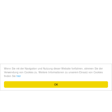
Kontakt
Mediadaten
Topfgucker werden
Wenn Sie mit der Navigation und Nutzung dieser Website fortfahren, stimmen Sie der
Über uns
Verwendung von Cookies zu. Weitere Informationen zu unserem Einsatz von Cookies
finden Sie
hier
Impressum
OK
Datenschutz