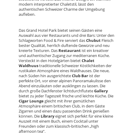
modern interpretierter Chaletstil, lässt den
authentischen Schweizer Charme der Umgebung
aufleben.
Das Grand Hotel Park bietet seinen Gästen eine
Auswahl aus vier Restaurants und drei Bars: Unter den
Schlagworten Food & Fire serviert das
Chubut
Fleisch
bester Qualität, herrlich duftende Gewürze und neu
kreierte Texturen. Das
Restaurant
ist ein kreativer
und authentischer Zugang zur mediterranen Küche.
Versteckt in den Hotelgärten bietet
Chalet
Waldhuus
traditionelle Schweizer Köstlichkeiten der
rustikalen Atmosphäre eines Waldhauses. Die neue,
nach Süden hin ausgerichtete
Club Bar
ist der
perfekte Ort, vor einer alpinen Panoramakulisse den
Abend einzuläuten oder ausklingen zu lassen. Die
durch große Dachfenster lichtdurchflutete
Gallery
bietet zu jeder Tageszeit frische und leichte Küche. Die
Cigar Lounge
gleicht mit ihrer gemütlichen
Atmosphäre einem britischen Club, in dem Gäste
Zigarren und einen dazu passenden Drink genießen
können. Die
Library
eignet sich perfekt für eine kleine
Auszeit mit einem Buch, einem Cocktail unter
Freunden oder zum klassisch-britischen „high
afternoon tea“.