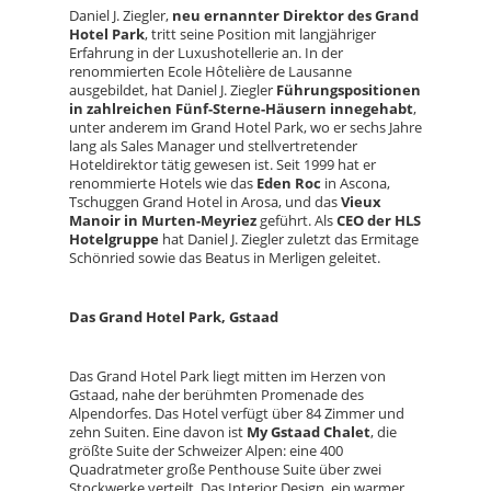
Daniel J. Ziegler,
neu ernannter Direktor des Grand
Hotel Park
, tritt seine Position mit langjähriger
Erfahrung in der Luxushotellerie an. In der
renommierten Ecole Hôtelière de Lausanne
ausgebildet, hat Daniel J. Ziegler
Führungspositionen
in zahlreichen Fünf-Sterne-Häusern innegehabt
,
unter anderem im Grand Hotel Park, wo er sechs Jahre
lang als Sales Manager und stellvertretender
Hoteldirektor tätig gewesen ist. Seit 1999 hat er
renommierte Hotels wie das
Eden Roc
in Ascona,
Tschuggen Grand Hotel in Arosa, und das
Vieux
Manoir in Murten-Meyriez
geführt. Als
CEO der HLS
Hotelgruppe
hat Daniel J. Ziegler zuletzt das Ermitage
Schönried sowie das Beatus in Merligen geleitet.
Das Grand Hotel Park, Gstaad
Das Grand Hotel Park liegt mitten im Herzen von
Gstaad, nahe der berühmten Promenade des
Alpendorfes. Das Hotel verfügt über 84 Zimmer und
zehn Suiten. Eine davon ist
My
Gstaad
Chalet
, die
größte Suite der Schweizer Alpen: eine 400
Quadratmeter große Penthouse Suite über zwei
Stockwerke verteilt. Das Interior Design, ein warmer,