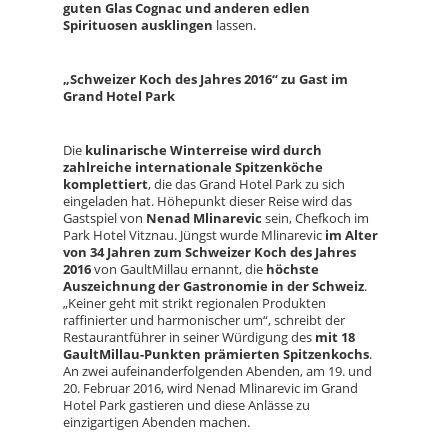
guten Glas Cognac und anderen edlen
Spirituosen ausklingen
lassen.
„Schweizer Koch des Jahres 2016“ zu Gast im
Grand Hotel Park
Die
kulinarische Winterreise wird durch
zahlreiche internationale Spitzenköche
komplettiert
, die das Grand Hotel Park zu sich
eingeladen hat. Höhepunkt dieser Reise wird das
Gastspiel von
Nenad Mlinarevic
sein, Chefkoch im
Park Hotel Vitznau. Jüngst wurde Mlinarevic
im Alter
von 34 Jahren zum Schweizer Koch des Jahres
2016
von GaultMillau ernannt, die
höchste
Auszeichnung der Gastronomie in der Schweiz
.
„Keiner geht mit strikt regionalen Produkten
raffinierter und harmonischer um“, schreibt der
Restaurantführer in seiner Würdigung des
mit 18
GaultMillau-Punkten prämierten Spitzenkochs
.
An zwei aufeinanderfolgenden Abenden, am 19. und
20. Februar 2016, wird Nenad Mlinarevic im Grand
Hotel Park gastieren und diese Anlässe zu
einzigartigen Abenden machen.