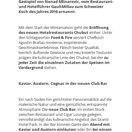
Gastspiel von Nenad Mlinarevic, vom Restaurant-
und Hotelführer GaultMillau zum Schweizer
Koch des Jahres 2016 ernannt.
Mit dem Start der Wintersaison geht die
Eröffnung
des neuen Hotelrestaurants Chubut
einher. Unter
den Schlagworten
Food & Fire
serviert Chefkoch
Agustin Brañas moderne, inspirierende
Geschmackserlebnisse. Fleisch bester Qualität,
herrlich duftende Gewürze und neu kreierte Texturen
prägen die kulinarische Linie des Chubut, bei der
zu
jeder Zeit die einzelnen Zutaten der Speisen im
Vordergrund
stehen.
Kaviar, Austern, Cognac in der neuen Club Bar
Ein nach Süden hin gerichteter Panoramablick auf die
malerische Natur und eine gemütliche, entspannte
Atmosphäre: Die
neue Club Bar
, im ersten Stock
zwischen Restaurant und Cigar Lounge gelegen,
vervollständigt das kulinarische Angebot des Grand
Hotel Park. In der Bar können Gäste den
Abend mit
Kaviar und Austern einläuten
oder ihn
bei einem