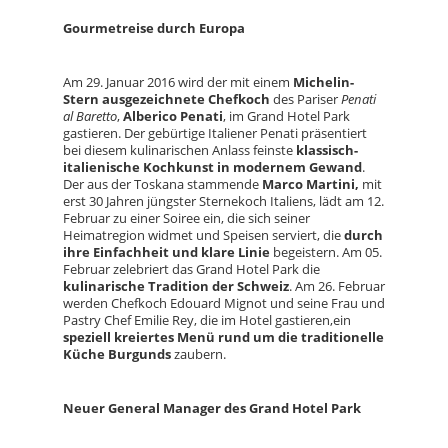
Gourmetreise durch Europa
Am 29. Januar 2016 wird der mit einem
Michelin-
Stern ausgezeichnete Chefkoch
des Pariser
Penati
al Baretto
,
Alberico Penati
, im Grand Hotel Park
gastieren. Der gebürtige Italiener Penati präsentiert
bei diesem kulinarischen Anlass feinste
klassisch-
italienische Kochkunst in modernem Gewand
.
Der aus der Toskana stammende
Marco Martini,
mit
erst 30 Jahren jüngster Sternekoch Italiens, lädt am 12.
Februar zu einer Soiree ein, die sich seiner
Heimatregion widmet und Speisen serviert, die
durch
ihre Einfachheit und klare Linie
begeistern. Am 05.
Februar zelebriert das Grand Hotel Park die
kulinarische Tradition der Schweiz
. Am 26. Februar
werden Chefkoch Edouard Mignot und seine Frau und
Pastry Chef Emilie Rey, die im Hotel gastieren,ein
speziell kreiertes Menü rund um die traditionelle
Küche Burgunds
zaubern.
Neuer General Manager des Grand Hotel Park