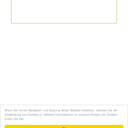
Kontakt
Mediadaten
Topfgucker werden
Wenn Sie mit der Navigation und Nutzung dieser Website fortfahren, stimmen Sie der
Über uns
Verwendung von Cookies zu. Weitere Informationen zu unserem Einsatz von Cookies
finden Sie
hier
Impressum