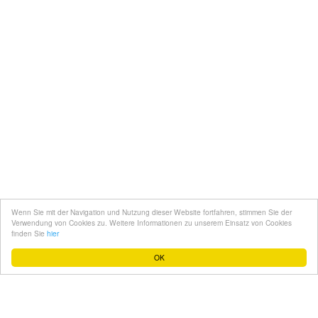
Kontakt
Mediadaten
Topfgucker werden
Wenn Sie mit der Navigation und Nutzung dieser Website fortfahren, stimmen Sie der
Über uns
Verwendung von Cookies zu. Weitere Informationen zu unserem Einsatz von Cookies
finden Sie
hier
Impressum
OK
Datenschutz