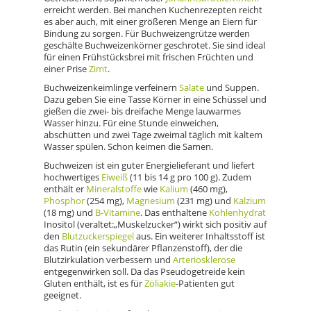
erreicht werden. Bei manchen Kuchenrezepten reicht
es aber auch, mit einer größeren Menge an Eiern für
Bindung zu sorgen. Für Buchweizengrütze werden
geschälte Buchweizenkörner geschrotet. Sie sind ideal
für einen Frühstücksbrei mit frischen Früchten und
einer Prise
Zimt
.
Buchweizenkeimlinge verfeinern
Salate
und Suppen.
Dazu geben Sie eine Tasse Körner in eine Schüssel und
gießen die zwei- bis dreifache Menge lauwarmes
Wasser hinzu. Für eine Stunde einweichen,
abschütten und zwei Tage zweimal täglich mit kaltem
Wasser spülen. Schon keimen die Samen.
Buchweizen ist ein guter Energielieferant und liefert
hochwertiges
Eiweiß
(11 bis 14 g pro 100 g). Zudem
enthält er
Mineralstoffe
wie
Kalium
(460 mg),
Phosphor
(254 mg),
Magnesium
(231 mg) und
Kalzium
(18 mg) und
B-Vitamine
. Das enthaltene
Kohlenhydrat
Inositol (veraltet:„Muskelzucker“) wirkt sich positiv auf
den
Blutzuckerspiegel
aus. Ein weiterer Inhaltsstoff ist
das Rutin (ein sekundärer Pflanzenstoff), der die
Blutzirkulation verbessern und
Arteriosklerose
entgegenwirken soll. Da das Pseudogetreide kein
Gluten enthält, ist es für
Zöliakie
-Patienten gut
geeignet.