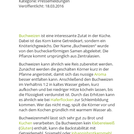
Kategorie: Pressemeldungen
Veröffentlicht: 18.03.2016
Buchweizen
ist eine interessante Zutat in der Küche.
Dabei ist das Korn keine Getreideart, sondern ein
Knöterichgewächs. Der Name „Buchweizen“ wurde
von den bucheckerförmigen Samen abgeleitet. Die
Pflanze kommt ursprünglich aus Zentralasien.
Buchweizen kann ähnlich wie Reis zubereitet werden.
Zunächst werden die geschälten Körner kurz in der
Pfanne angeröstet, damit sich das nussige
Aroma
besser entfalten kann. Anschließend den Buchweizen
im Verhältnis 1:2 in kaltes Wasser geben, kurz
aufkochen und bei niedriger Hitze köcheln lassen, bis
die Flüssigkeit verdunstet ist. Durch das Erhitzen kann
es ähnlich wie bei
Haferflocken
zur Schleimbildung
kommen. Wer das nicht mag, spült die Körner vor und
nach dem Kochen gründlich mit warmem Wasser ab.
Buchweizenmehl lässt sich sehr gut zu Brot und
Kuchen
verarbeiten. Da Buchweizen kein
Klebereiweiß
(
Gluten
) enthält, kann die Backstabilität mit
Getreidemehl, Sojamehl oder
Johannisbrotkernmehl