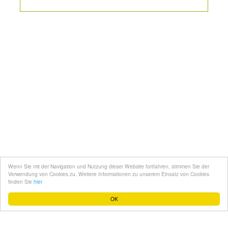
Kontakt
Mediadaten
Topfgucker werden
Wenn Sie mit der Navigation und Nutzung dieser Website fortfahren, stimmen Sie der
Über uns
Verwendung von Cookies zu. Weitere Informationen zu unserem Einsatz von Cookies
finden Sie
hier
Impressum
OK
Datenschutz