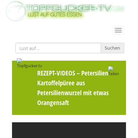
Suchen
REZEPT-VIDEOS
– Petersilien -
Kartoffelpüree aus
Petersilienwurzel mit etwas
Orangensaft