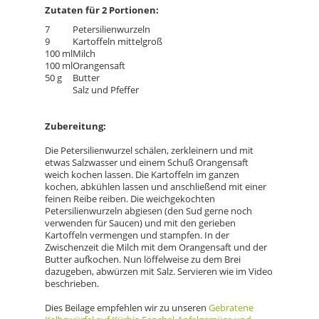
Zutaten für 2 Portionen:
7
Petersilienwurzeln
9
Kartoffeln mittelgroß
100 ml
Milch
100 ml
Orangensaft
50 g
Butter
Salz und Pfeffer
Zubereitung:
Die Petersilienwurzel schälen, zerkleinern und mit
etwas Salzwasser und einem Schuß Orangensaft
weich kochen lassen. Die Kartoffeln im ganzen
kochen, abkühlen lassen und anschließend mit einer
feinen Reibe reiben. Die weichgekochten
Petersilienwurzeln abgiesen (den Sud gerne noch
verwenden für Saucen) und mit den gerieben
Kartoffeln vermengen und stampfen. In der
Zwischenzeit die Milch mit dem Orangensaft und der
Butter aufkochen. Nun löffelweise zu dem Brei
dazugeben, abwürzen mit Salz. Servieren wie im Video
beschrieben.
Dies Beilage empfehlen wir zu unseren
Gebratene