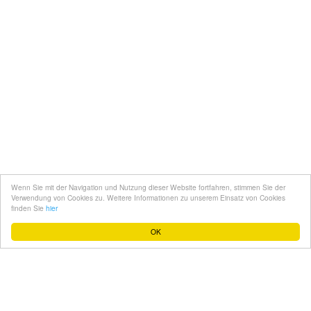
Kontakt
Mediadaten
Topfgucker werden
Wenn Sie mit der Navigation und Nutzung dieser Website fortfahren, stimmen Sie der
Über uns
Verwendung von Cookies zu. Weitere Informationen zu unserem Einsatz von Cookies
finden Sie
hier
Impressum
OK
Datenschutz