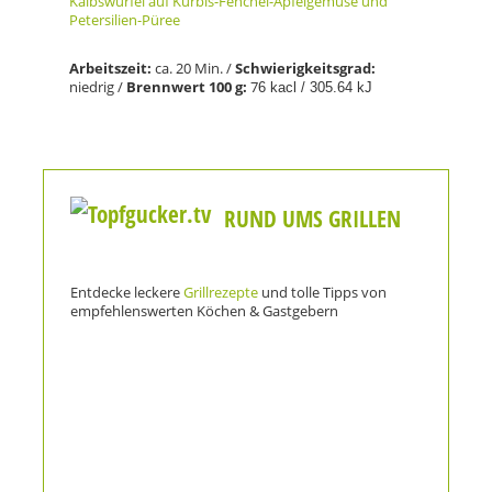
Kalbswürfel auf Kürbis-Fenchel-Apfelgemüse und
Petersilien-Püree
Arbeit
szeit:
ca. 20 Min. /
Schwierigkeitsgrad:
niedrig /
Brennwert 100 g:
7
6 kacl / 305.64 kJ
RUND UMS GRILLEN
Entdecke leckere
Grillrezepte
und tolle Tipps von
empfehlenswerten Köchen & Gastgebern