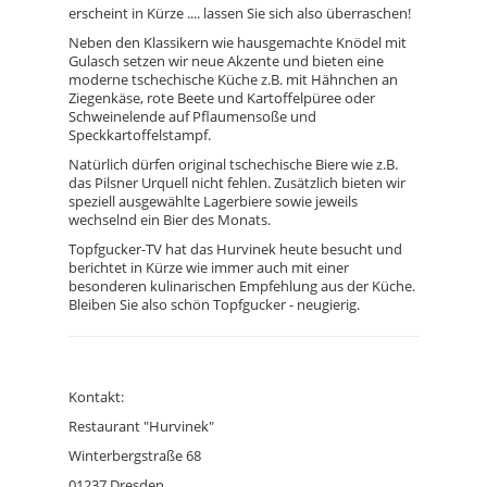
erscheint in Kürze .... lassen Sie sich also überraschen!
Neben den Klassikern wie hausgemachte Knödel mit
Gulasch setzen wir neue Akzente und bieten eine
moderne tschechische Küche z.B. mit Hähnchen an
Ziegenkäse, rote Beete und Kartoffelpüree oder
Schweinelende auf Pflaumensoße und
Speckkartoffelstampf.
Natürlich dürfen original tschechische Biere wie z.B.
das Pilsner Urquell nicht fehlen. Zusätzlich bieten wir
speziell ausgewählte Lagerbiere sowie jeweils
wechselnd ein Bier des Monats.
Topfgucker-TV hat das Hurvinek heute besucht und
berichtet in Kürze wie immer auch mit einer
besonderen kulinarischen Empfehlung aus der Küche.
Bleiben Sie also schön Topfgucker - neugierig.
Kontakt:
Restaurant "Hurvinek"
Winterbergstraße 68
01237 Dresden