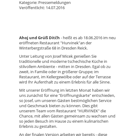
Kategorie: Pressemeldungen
Veröffentlicht: 14.07.2016
Ahoj und
Grúß Ditčh
-
heißt es ab 18.06.2016 im neu
eröffneten
Restaurant "Hurvinek"an der
Winterbergstraße 68 in Dresden Reick.
Unter Leitung von Josef Micek genießen Sie
traditionelle und moderne tschechische Küche in
stilvollem Ambiente - mitten in Dresden.
Egal ob zu
zweit, in Familie oder in größerer Gruppe; im
Restaurant, im Kellergewölbe oder auf der Terrasse
wird Ihr Aufenthalt zu einem Erlebnis für alle Sinne.
Mit unserer Eröffnung im letzten Monat haben wir
uns zunächst für eine "Eröffnungskarte" entschieden,
so Josef, um unseren Gästen bestmöglichen Service
und Geschmack bieten zu können. Dies gibt
unserem Team vom Restaurant "HURVINEK" die
Chance, mit allen Gästen gemeinsam zu wachsen und
so jeden Besuch im Hause zu einem kulinarischen
Erlebnis zu gestalten.
An der finalen Version arbeiten wir bereits - diese