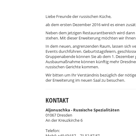
Liebe Freunde der russischen Küche,
ab dem ersten Dezember 2016 wird es einen zusät
Neben dem jetzigen Restaurantbereich wird dann 
stehen. Mit dieser Erweiterung möchten wir Ihnen
In dem neuen, angrenzenden Raum, lassen sich ve
Events durchführen. Geburtstagsfeiern, geschloss
Gruppenabende können Sie ab dem 1. Dezember ge
Ausbaumaßnahme können künftig mehr Dresdner 
russischen Gerichte kommen.
Wir bitten um Ihr Verständnis bezüglich der nötig
der Erweiterung im neuen Saal zu besuchen.
KONTAKT
Aljonuschka - Russische Spezialitäten
01067 Dresden
An der Kreuzkirche 6
Telefon:
Mobil: +49 (0)157 – 71 52 87 87