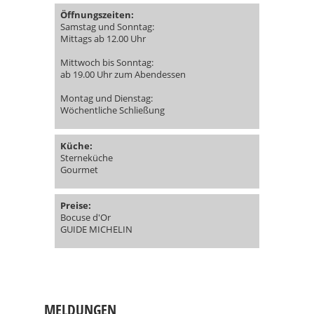
Öffnungszeiten:
Samstag und Sonntag:
Mittags ab 12.00 Uhr
Mittwoch bis Sonntag:
ab 19.00 Uhr zum Abendessen
Montag und Dienstag:
Wöchentliche Schließung
Küche:
Sterneküche
Gourmet
Preise:
Bocuse d'Or
GUIDE MICHELIN
MELDUNGEN