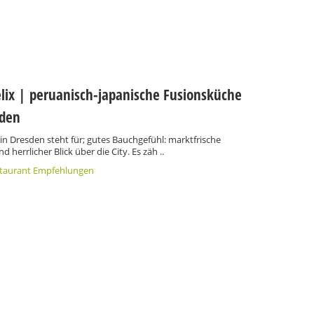
elix | peruanisch-japanische Fusionsküche
sden
 in Dresden steht für; gutes Bauchgefühl: marktfrische
d herrlicher Blick über die City. Es zäh ..
staurant Empfehlungen