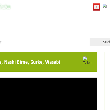
WILLKOMMEN
TOPFGUCKER-TV PRO
KOCHBUCH
Suc
, Nashi Birne, Gurke, Wasabi