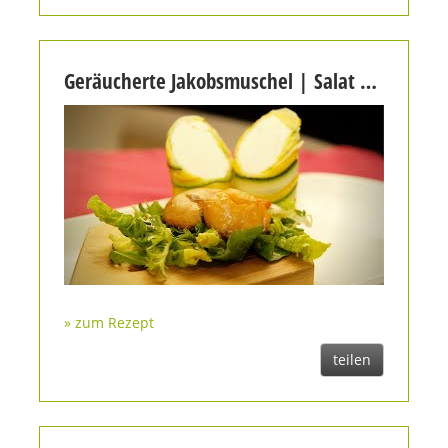
Geräucherte Jakobsmuschel | Salat mit Ziegenfrischkäsepraline | Zucchini an Kardamon-Honig
» zum Rezept
teilen