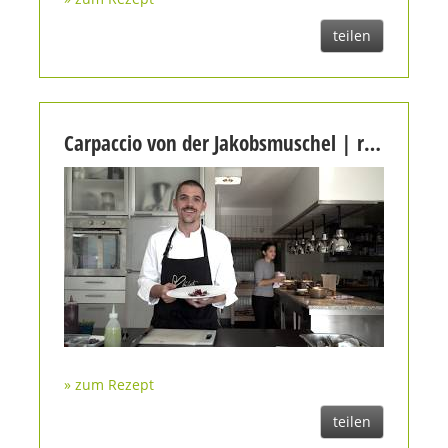
teilen
Carpaccio von der Jakobsmuschel | rote Bete | Korallencreme | Louis Linster
» zum Rezept
teilen